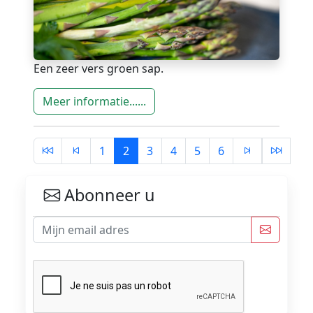
Een zeer vers groen sap.
Meer informatie......
1
2
3
4
5
6
Abonneer u